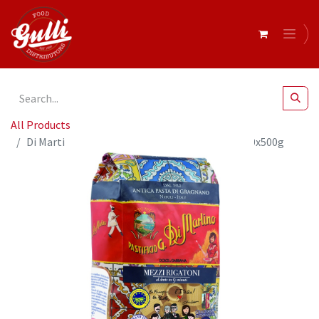
All Products
Di Martino- Dolce & Gabbana Mezzi Rigatoni 10x500g