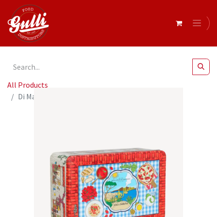
All Products
Di Martino- D&G ml Tin- Casa Italiana 5 x 500g