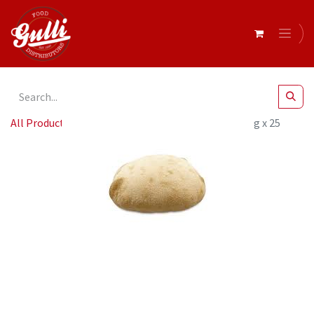
All Products
Di Marco- Pinsa Romana Puccia 120g x 25