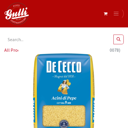
All Products
De Cecco ACINI DI PEPE 24 x 500g (QSX0078)