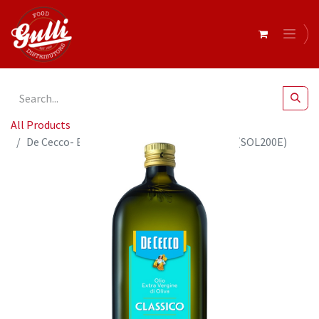
All Products
De Cecco- EX. Virgin IL CLASSICO 500ML x12 (SOL200E)