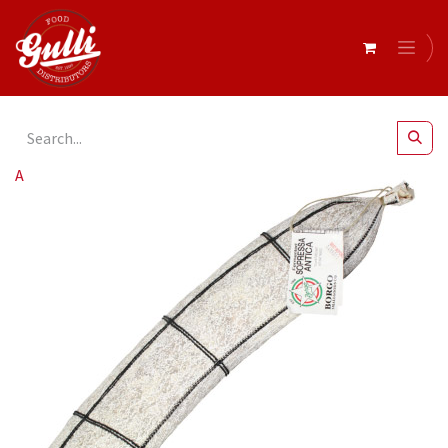
All Products
Borgo- Soppressa Antica Mild r/w 3kg