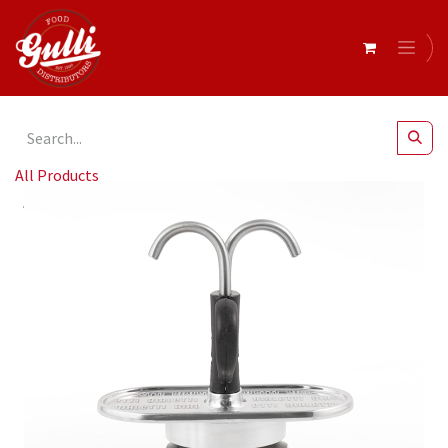
All Products
Bialetti- Set Mini Exp Black 2 Cup No Bicchierini* (7302)