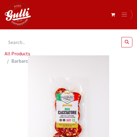
All Products
Barbaro Retail Cacciatore Sliced Mild 12 x 100g