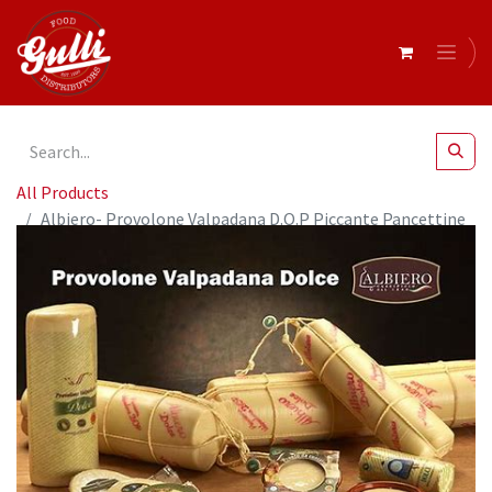
All Products
Albiero- Provolone Valpadana D.O.P Piccante Pancettine
5kg (3062)